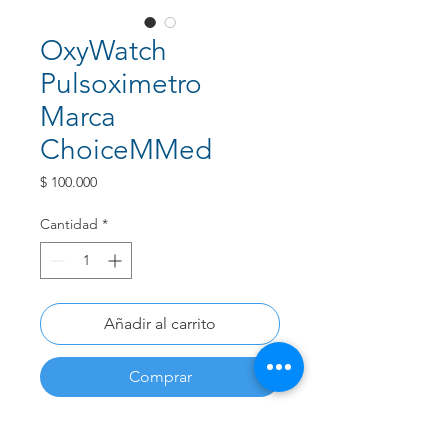
OxyWatch
Pulsoximetro
Marca
ChoiceMMed
Precio
$ 100.000
Cantidad
*
Añadir al carrito
Comprar
Mide la precisión la saturación de