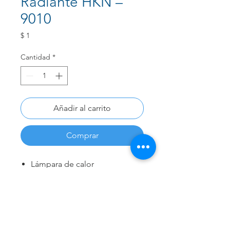
Radiante HKN –
9010
Precio
$ 1
Cantidad
*
Añadir al carrito
Comprar
Lámpara de calor
servocontrolada
Temperatura de piel
servocontrolada
Tres modos de control:
manual, pre-calentamiento,