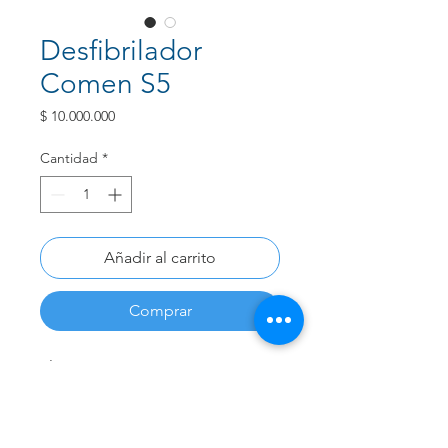
Desfibrilador
Comen S5
Precio
$ 10.000.000
Cantidad
*
Añadir al carrito
Comprar
El Comen S5 es un monitor
desfibrilador portátil de uso
profesional, diseñado para
emergencias hospitalarias y