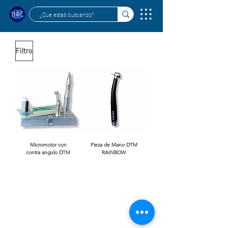
Filtro
Micromotor con
Pieza de Mano DTM
contra angulo DTM
RAINBOW
Solicita tu cita para una atención técnica y comercial
especializada
Lun -Vie
Dirección Oficinas
Horarios
10:00 am – 5:00 pm
Calle 48 # 15-90
​Sáb. y Dom.
Cerrado
Calle 43 # 8-23
Bogota, Colombia
hequiposmedicos@gmail.com