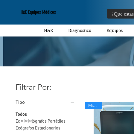
H&E Equipos Médicos
H&E
Diagnostico
Equipos
Filtrar Por:
Tipo
Mindray
Todos
Ecógrafos Portátiles
Ecógrafos Estacionarios