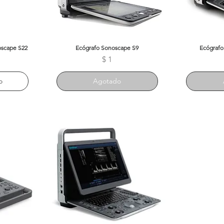
oscape S22
Ecógrafo Sonoscape S9
Vista rápida
Ecógrafo
V
Precio
$ 1
o
Agotado