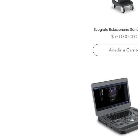
Ecografo Estacionario Son
Vista rápida
Precio
$ 60.000.000
Añadir a Carrit