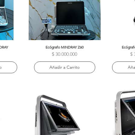
DRAY
Ecógrafo MINDRAY Z60
Vista rápida
Ecógra
V
Precio
$ 30.000.000
$ 
o
Añadir a Carrito
Aña