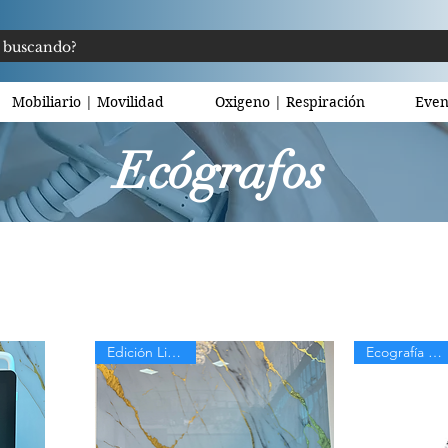
Mobiliario | Movilidad
Oxigeno | Respiración
Even
Ecógrafos
Edición Limitada
Ecografía Mindray