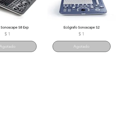
 Sonoscape S8 Exp
ista rápida
Ecógrafo Sonoscape S2
Vista rápida
Precio
Precio
$ 1
$ 1
Agotado
Agotado